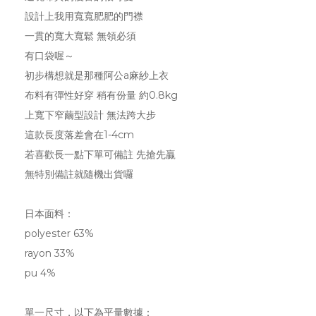
設計上我用寬寬肥肥的門襟
一貫的寬大寬鬆 無領必須
有口袋喔～
初步構想就是那種阿公a麻紗上衣
布料有彈性好穿 稍有份量 約0.8kg
上寬下窄繭型設計 無法跨大步
這款長度落差會在1-4cm
若喜歡長一點下單可備註 先搶先贏
無特別備註就隨機出貨囉
日本面料
：
polyester 63%
rayon 33%
pu 4%
單一尺寸，以下為平量數據：