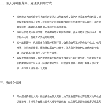
二、個人資料的蒐集、處理及利用方式
當您造訪本網站或使用本網站所提供之功能服務時，我們將視該服務功能性質，請
您提供必要的個人資料，並在該特定目的範圍內處理及利用您的個人資料；非經您
書面同意，本網站不會將個人資料用於其他用途。
本網站在您使用服務信箱、問卷調查等互動性功能時，會保留您所提供的姓名、電
子郵件地址、聯絡方式及使用時間等。
於一般瀏覽時，伺服器會自行記錄相關行徑，包括您使用連線設備的IP位址、使用
時間、使用的瀏覽器、瀏覽及點選資料記錄等，做為我們增進網站服務的參考依
據，此記錄為內部應用，決不對外公佈。
為提供精確的服務，我們會將收集的問卷調查內容進行統計與分析，分析結果之統
計數據或說明文字呈現，除供內部研究外，我們會視需要公佈統計數據及說明文
字，但不涉及特定個人之資料。
三、資料之保護
只由經過授權的人員才能接觸您的個人資料，如因業務需要有必要委託其他單位提
供服務時，本網站亦會嚴格要求其遵守保密義務，並且採取必要檢查程序以確定其