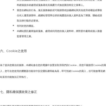
料經過提供者處理或蒐集著依其揭露方式無從識別特定之當事人。
當您在網站的行為，違反服務條款或可能損害或妨礙網站與其他使用者權益或導致
任何人遭受損害時，經網站管理單位研析揭露您的個人資料是為了辨識、聯絡或採
取法律行動所必要者。
有利於您的權益。
本網站委託廠商協助蒐集、處理或利用您的個人資料時，將對委外廠商或個人善盡
監督管理之責。
六、Cookie之使用
為了提供您最佳的服務，本網站會在您的電腦中放置並取用我們的Cookie，若您不願接受Cookie的寫
入，您可在您使用的瀏覽器功能項中設定隱私權等級為高，即可拒絕Cookie的寫入，但可能會導至網
站某些功能無法正常執行 。
七、隱私權保護政策之修正