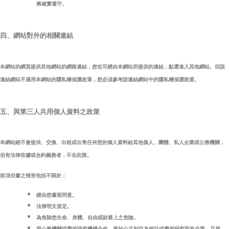
將確實遵守。
四、網站對外的相關連結
本網站的網頁提供其他網站的網路連結，您也可經由本網站所提供的連結，點選進入其他網站。但該
連結網站不適用本網站的隱私權保護政策，您必須參考該連結網站中的隱私權保護政策。
五、與第三人共用個人資料之政策
本網站絕不會提供、交換、出租或出售任何您的個人資料給其他個人、團體、私人企業或公務機關，
但有法律依據或合約義務者，不在此限。
前項但書之情形包括不限於：
經由您書面同意。
法律明文規定。
為免除您生命、身體、自由或財產上之危險。
與公務機關或學術研究機構合作，基於公共利益為統計或學術研究而有必要，且資