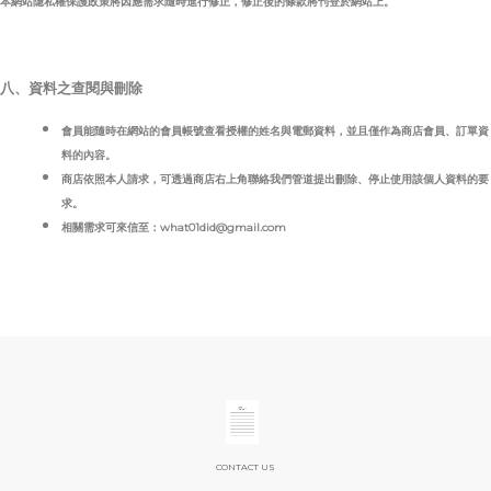
本網站隱私權保護政策將因應需求隨時進行修正，修正後的條款將刊登於網站上。
八、資料之查閱與刪除
會員能隨時在網站的會員帳號查看授權的姓名與電郵資料，並且僅作為商店會員、訂單資
料的內容。
商店依照本人請求，可透過商店右上角聯絡我們管道提出刪除、停止使用該個人資料的要
求。
相關需求可來信至：what01did@gmail.com
CONTACT US